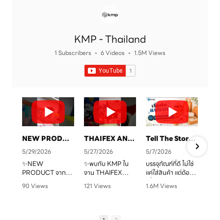
KMP - Thailand
1 Subscribers
•
6 Videos
•
1.5M Views
NEW PRODUCT จาก KMP
THAIFEX ANUGA ASIA 2026 ทุกบรรจุภัณฑ์ คือเรื่องราวของแบรนด์คุณ
Tell The Story Of Your Brand With KMP. Packaging
5/29/2026
5/27/2026
5/7/2026
✨NEW
✨พบกับ KMP ใน
บรรจุภัณฑ์ที่ดี ไม่ใช่
PRODUCT จาก
งาน THAIFEX
แค่ใส่สินค้า แต่ต้อง
จ
KMP
ANUGA ASIA
“สื่อสารแบรนด์” ได้
90 Views
121 Views
1.6M Views
ทุกบรรจุภัณฑ์ คือ
2026
ชัดเจน
•
0 Likes
•
0 Likes
•
1 Likes
เรื่องราวของแบรนด์
ครบทั้งบรรจุภัณฑ์
•
0 Comments
•
0 Comments
•
0 Comments
คุณ เราพร้อมเปลี่ยน
หลากหลายรูปแบบ
KMP โรงงานผู้บรรจุ
ทุกไอเดียให้กลาย
ตอบโจทย์สำหรับ
ภัณฑ์อาหารกระดาษ