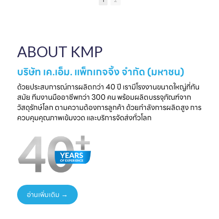
1
2
เป็นความประทับใจที่
แบรนด์คุณ
ครบวงจร
ไ
จับต้องได้
✔ ผลิตจากวัสดุ
มาพบกับโซลูชั่น
📅 26 - 30 May
Food Grade
ล
บรรจุภัณฑ์ที่สร้าง
2026
ปลอดภัย ได้
ความแตกต่างให้
⏰ เวลา 10.00-
มาตรฐานสากล
ใ
ABOUT KMP
แบรนด์ของคุณ🤝
18.00 น.
✔ รองรับ OEM
📅 พรุ่งนี้เท่านั้น
📌 Booth : YY33,
ออกแบบความ
⏰ เวลา 10.00-
ชาเลนเจอร์ ฮอลล์ 1,
ต้องการ
บริษัท เค.เอ็ม. แพ็กเกจจิ้ง จำกัด (มหาชน)
18.00 น.
อิมแพ็ค เมืองทอง
✔ ครบทุกขั้นตอนใน
📌 Booth : YY33,
ธานี
ที่เดียว
ด้วยประสบการณ์การผลิตกว่า 40 ปี เรามีโรงงานขนาดใหญ่ที่ทัน
ชาเลนเจอร์ ฮอลล์ 1,
#KMP
สมัย ทีมงานมืออาชีพกว่า 300 คน พร้อมผลิตบรรจุภัณฑ์จาก
อิมแพ็ค เมืองทอง
#KMPTHAILAND
พร้อมแนวคิดบรรจุ
ท
วัสดุรักษ์โลก ตามความต้องการลูกค้า ด้วยกำลังการผลิตสูง การ
ธานี
#THAIFEXANUG
ภัณฑ์ยั่งยืน เพิ่ม
ควบคุมคุณภาพเข้มงวด และบริการจัดส่งทั่วโลก
#KMP
A ASIA2026
มูลค่าให้สินค้าและ
#KMPTHAILAND
#บรรจุภัณฑ์กระดาษ
แบรนด์ของคุณ
#THAIFEXANUG
#บรรจุภัณฑ์รักษ์
📩 ปรึกษาฟรี เริ่มต้น
AASIA2026
โลก
ได้ทันที
#NewProduct
📦 One-Stop
ธ
#THAIFEX2026
Packaging
Solution
อ่านเพิ่มเติม →