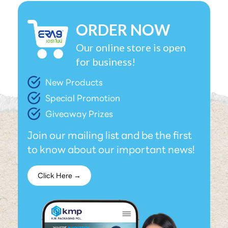
ORDER NOW
Our online store is open
for business!
New Products
Special Promotion
Giveaway Prizes
Join our mailing list and be the first
to know about our important news!
Click Here →