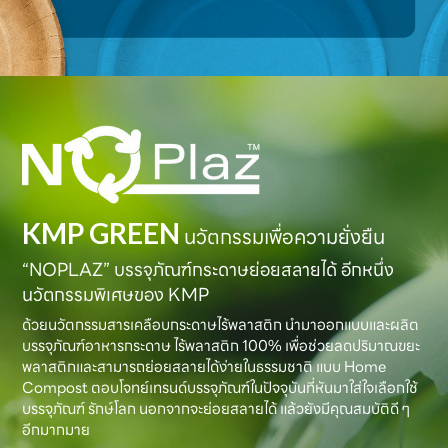
KMP GREEN
นวัตกรรมเพื่อความยั่งยืน
“NOPLAZ” บรรจุภัณฑ์กระดาษย่อยสลายได้ อีกหนึ่ง
นวัตกรรมพิเศษของ KMP
ด้วยนวัตกรรมสารเคลือบกระดาษไร้พลาสติก นำมาออกแบบและผลิต
บรรจุภัณฑ์อาหารกระดาษ ไร้พลาสติก 100% เพื่อช่วยลดปริมาณขยะ
พลาสติกและสามารถย่อยสลายได้ง่ายในธรรมชาติ แบบ Home
Compost ตอบโจทย์เทรนด์บรรจุภัณฑ์ในปัจจุบันที่หันมาใส่ใจเลือกใช้
บรรจุภัณฑ์ รักษ์โลก นอกจากจะย่อยสลายได้ แล้วยังมีคุณสมบัติดี ๆ
อีกมากมาย