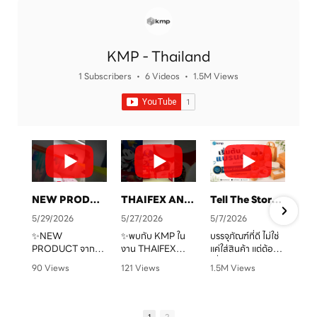
KMP - Thailand
1 Subscribers
•
6 Videos
•
1.5M Views
NEW PRODUCT จาก KMP
THAIFEX ANUGA ASIA 2026 ทุกบรรจุภัณฑ์ คือเรื่องราวของแบรนด์คุณ
Tell The Story Of Your Brand With KMP. Packaging
5/29/2026
5/27/2026
5/7/2026
✨NEW
✨พบกับ KMP ใน
บรรจุภัณฑ์ที่ดี ไม่ใช่
PRODUCT จาก
งาน THAIFEX
แค่ใส่สินค้า แต่ต้อง
จ
KMP
ANUGA ASIA
“สื่อสารแบรนด์” ได้
90 Views
121 Views
1.5M Views
ทุกบรรจุภัณฑ์ คือ
2026
ชัดเจน
•
0 Likes
•
0 Likes
•
1 Likes
เรื่องราวของแบรนด์
ครบทั้งบรรจุภัณฑ์
•
0 Comments
•
0 Comments
•
0 Comments
คุณ เราพร้อมเปลี่ยน
หลากหลายรูปแบบ
KMP โรงงานผู้บรรจุ
ทุกไอเดียให้กลาย
ตอบโจทย์สำหรับ
ภัณฑ์อาหารกระดาษ