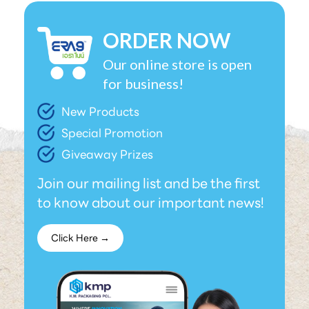
ORDER NOW
Our online store is open
for business!
New Products
Special Promotion
Giveaway Prizes
Join our mailing list and be the first
to know about our important news!
Click Here →