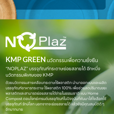
KMP GREEN
นวัตกรรมเพื่อความยั่งยืน
“NOPLAZ” บรรจุภัณฑ์กระดาษย่อยสลายได้ อีกหนึ่ง
นวัตกรรมพิเศษของ KMP
ด้วยนวัตกรรมสารเคลือบกระดาษไร้พลาสติก นำมาออกแบบและผลิต
บรรจุภัณฑ์อาหารกระดาษ ไร้พลาสติก 100% เพื่อช่วยลดปริมาณขยะ
พลาสติกและสามารถย่อยสลายได้ง่ายในธรรมชาติ แบบ Home
Compost ตอบโจทย์เทรนด์บรรจุภัณฑ์ในปัจจุบันที่หันมาใส่ใจเลือกใช้
บรรจุภัณฑ์ รักษ์โลก นอกจากจะย่อยสลายได้ แล้วยังมีคุณสมบัติดี ๆ
อีกมากมาย