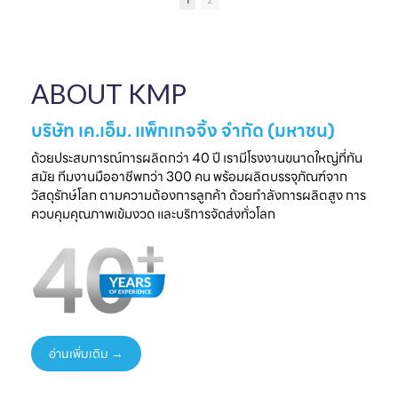
1
2
เป็นความประทับใจที่
แบรนด์คุณ
ครบวงจร
ไ
จับต้องได้
✔ ผลิตจากวัสดุ
มาพบกับโซลูชั่น
📅 26 - 30 May
Food Grade
ล
บรรจุภัณฑ์ที่สร้าง
2026
ปลอดภัย ได้
ความแตกต่างให้
⏰ เวลา 10.00-
มาตรฐานสากล
ใ
ABOUT KMP
แบรนด์ของคุณ🤝
18.00 น.
✔ รองรับ OEM
📅 พรุ่งนี้เท่านั้น
📌 Booth : YY33,
ออกแบบความ
⏰ เวลา 10.00-
ชาเลนเจอร์ ฮอลล์ 1,
ต้องการ
บริษัท เค.เอ็ม. แพ็กเกจจิ้ง จำกัด (มหาชน)
18.00 น.
อิมแพ็ค เมืองทอง
✔ ครบทุกขั้นตอนใน
📌 Booth : YY33,
ธานี
ที่เดียว
ด้วยประสบการณ์การผลิตกว่า 40 ปี เรามีโรงงานขนาดใหญ่ที่ทัน
ชาเลนเจอร์ ฮอลล์ 1,
#KMP
สมัย ทีมงานมืออาชีพกว่า 300 คน พร้อมผลิตบรรจุภัณฑ์จาก
อิมแพ็ค เมืองทอง
#KMPTHAILAND
พร้อมแนวคิดบรรจุ
ท
วัสดุรักษ์โลก ตามความต้องการลูกค้า ด้วยกำลังการผลิตสูง การ
ธานี
#THAIFEXANUG
ภัณฑ์ยั่งยืน เพิ่ม
ควบคุมคุณภาพเข้มงวด และบริการจัดส่งทั่วโลก
#KMP
A ASIA2026
มูลค่าให้สินค้าและ
#KMPTHAILAND
#บรรจุภัณฑ์กระดาษ
แบรนด์ของคุณ
#THAIFEXANUG
#บรรจุภัณฑ์รักษ์
📩 ปรึกษาฟรี เริ่มต้น
AASIA2026
โลก
ได้ทันที
#NewProduct
📦 One-Stop
ธ
#THAIFEX2026
Packaging
Solution
อ่านเพิ่มเติม →