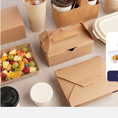
บรรจุภัณฑ์ไบโอรักษ์โลก
บรรจุภัณฑ์อาหาร
ถ้วยก