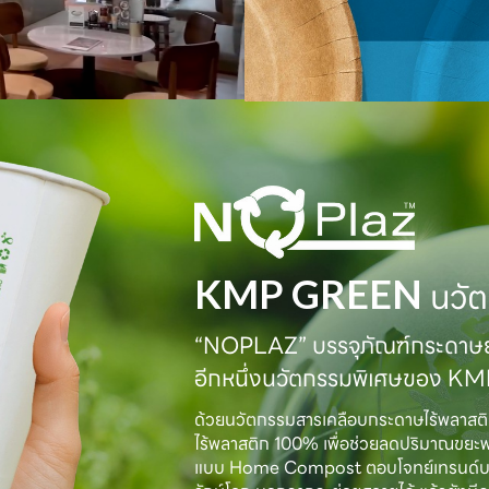
KMP GREEN
นวัต
“NOPLAZ” บรรจุภัณฑ์กระดาษย่
อีกหนึ่งนวัตกรรมพิเศษของ K
ด้วยนวัตกรรมสารเคลือบกระดาษไร้พลาสต
ไร้พลาสติก 100% เพื่อช่วยลดปริมาณขยะ
แบบ Home Compost ตอบโจทย์เทรนด์บรรจุภั