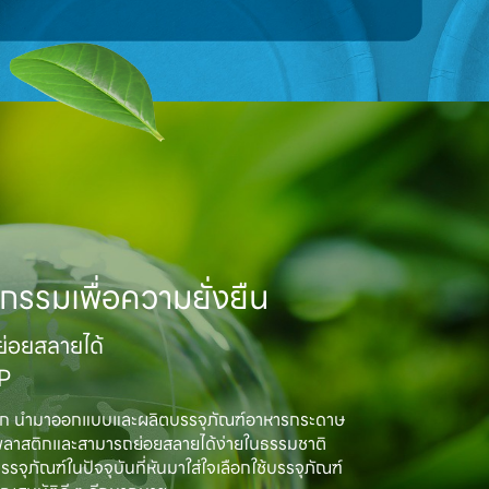
กรรมเพื่อความยั่งยืน
อยสลายได้

MP
ิก นำมาออกแบบและผลิตบรรจุภัณฑ์อาหารกระดาษ

พลาสติกและสามารถย่อยสลายได้ง่ายในธรรมชาติ

ณฑ์ในปัจจุบันที่หันมาใส่ใจเลือกใช้บรรจุภัณฑ์
