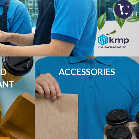
D

ACCESSORIES
ANT