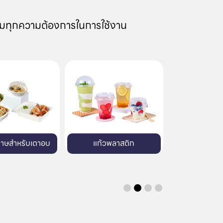
มทุกความต้องการในการใช้งาน
้วพลาสติก
บรรจุภัณฑ์พลาสติก
บรรจุภัณฑ์พิมพ