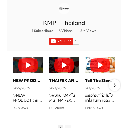
KMP - Thailand
1 Subscribers
•
6 Videos
•
1.6M Views
NEW PRODUCT จาก KMP
THAIFEX ANUGA ASIA 2026 ทุกบรรจุภัณฑ์ คือเรื่องราวของแบรนด์คุณ
Tell The Story Of Your Brand With KMP. Packaging
5/29/2026
5/27/2026
5/7/2026
✨NEW
✨พบกับ KMP ใน
บรรจุภัณฑ์ที่ดี ไม่ใช่
PRODUCT จาก
งาน THAIFEX
แค่ใส่สินค้า แต่ต้อง
จ
KMP
ANUGA ASIA
“สื่อสารแบรนด์” ได้
90 Views
121 Views
1.6M Views
ทุกบรรจุภัณฑ์ คือ
2026
ชัดเจน
•
0 Likes
•
0 Likes
•
1 Likes
เรื่องราวของแบรนด์
ครบทั้งบรรจุภัณฑ์
•
0 Comments
•
0 Comments
•
0 Comments
คุณ เราพร้อมเปลี่ยน
หลากหลายรูปแบบ
KMP โรงงานผู้บรรจุ
ทุกไอเดียให้กลาย
ตอบโจทย์สำหรับ
ภัณฑ์อาหารกระดาษ