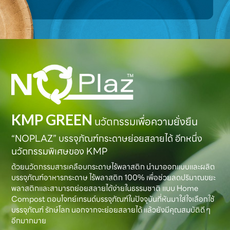
KMP GREEN
นวัตกรรมเพื่อความยั่งยืน
“NOPLAZ” บรรจุภัณฑ์กระดาษย่อยสลายได้ อีกหนึ่ง
นวัตกรรมพิเศษของ KMP
ด้วยนวัตกรรมสารเคลือบกระดาษไร้พลาสติก นำมาออกแบบและผลิต
บรรจุภัณฑ์อาหารกระดาษ ไร้พลาสติก 100% เพื่อช่วยลดปริมาณขยะ
พลาสติกและสามารถย่อยสลายได้ง่ายในธรรมชาติ แบบ Home
Compost ตอบโจทย์เทรนด์บรรจุภัณฑ์ในปัจจุบันที่หันมาใส่ใจเลือกใช้
บรรจุภัณฑ์ รักษ์โลก นอกจากจะย่อยสลายได้ แล้วยังมีคุณสมบัติดี ๆ
อีกมากมาย