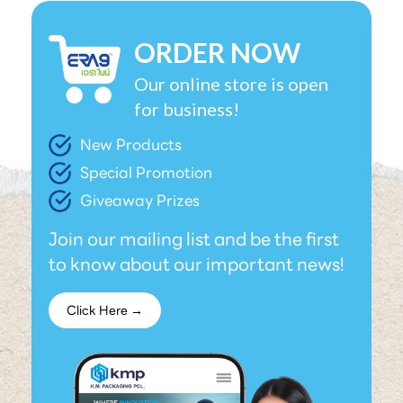
ORDER NOW
Our online store is open
for business!
New Products
Special Promotion
Giveaway Prizes
Join our mailing list and be the first
to know about our important news!
Click Here →