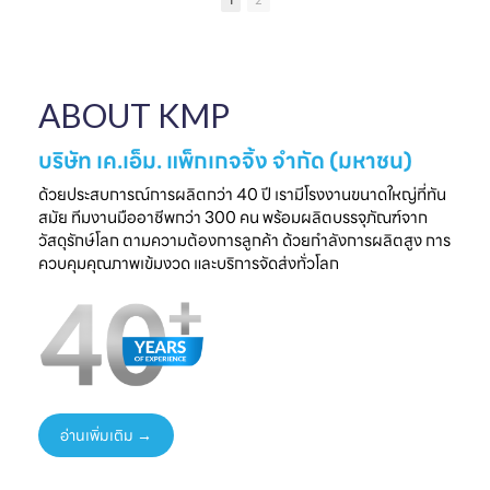
1
2
เป็นความประทับใจที่
แบรนด์คุณ
ครบวงจร
ไ
จับต้องได้
✔ ผลิตจากวัสดุ
มาพบกับโซลูชั่น
📅 26 - 30 May
Food Grade
ล
บรรจุภัณฑ์ที่สร้าง
2026
ปลอดภัย ได้
ความแตกต่างให้
⏰ เวลา 10.00-
มาตรฐานสากล
ใ
ABOUT KMP
แบรนด์ของคุณ🤝
18.00 น.
✔ รองรับ OEM
📅 พรุ่งนี้เท่านั้น
📌 Booth : YY33,
ออกแบบความ
⏰ เวลา 10.00-
ชาเลนเจอร์ ฮอลล์ 1,
ต้องการ
บริษัท เค.เอ็ม. แพ็กเกจจิ้ง จำกัด (มหาชน)
18.00 น.
อิมแพ็ค เมืองทอง
✔ ครบทุกขั้นตอนใน
📌 Booth : YY33,
ธานี
ที่เดียว
ด้วยประสบการณ์การผลิตกว่า 40 ปี เรามีโรงงานขนาดใหญ่ที่ทัน
ชาเลนเจอร์ ฮอลล์ 1,
#KMP
สมัย ทีมงานมืออาชีพกว่า 300 คน พร้อมผลิตบรรจุภัณฑ์จาก
อิมแพ็ค เมืองทอง
#KMPTHAILAND
พร้อมแนวคิดบรรจุ
ท
วัสดุรักษ์โลก ตามความต้องการลูกค้า ด้วยกำลังการผลิตสูง การ
ธานี
#THAIFEXANUG
ภัณฑ์ยั่งยืน เพิ่ม
ควบคุมคุณภาพเข้มงวด และบริการจัดส่งทั่วโลก
#KMP
A ASIA2026
มูลค่าให้สินค้าและ
#KMPTHAILAND
#บรรจุภัณฑ์กระดาษ
แบรนด์ของคุณ
#THAIFEXANUG
#บรรจุภัณฑ์รักษ์
📩 ปรึกษาฟรี เริ่มต้น
AASIA2026
โลก
ได้ทันที
#NewProduct
📦 One-Stop
ธ
#THAIFEX2026
Packaging
Solution
อ่านเพิ่มเติม →